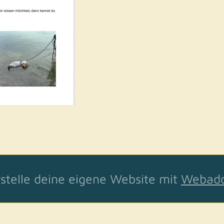
stelle deine eigene Website mit
Webad