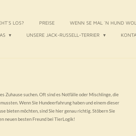
EHT´S LOS?
PREISE
WENN SE MAL ´N HUND WO
UAS
UNSERE JACK-RUSSELL-TERRIER
KONT
les Zuhause suchen. Oft sind es Notfälle oder Mischlinge, die
mussten. Wenn Sie Hundeerfahrung haben und einem dieser
se bieten möchten, sind Sie hier genau richtig. Stöbern Sie
en neuen besten Freund bei TierLogik!